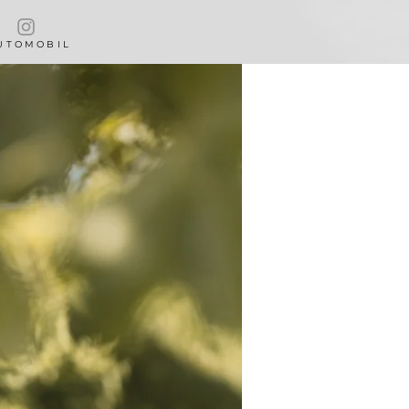
 T O M O B I L