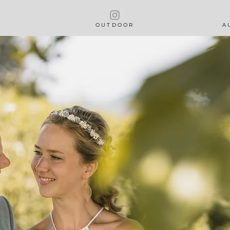
O U T D O O R
A U