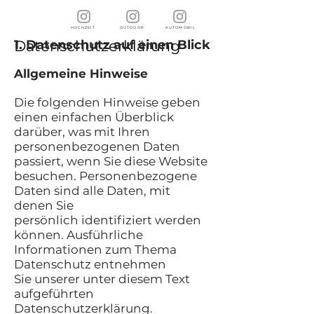
HOCHZEIT
O U T D O O R
A U T O M O B I L
Datenschutzerklärung
1. Datenschutz auf einen Blick
Allgemeine Hinweise
Die folgenden Hinweise geben
einen einfachen Überblick
darüber, was mit Ihren
personenbezogenen Daten
passiert, wenn Sie diese Website
besuchen. Personenbezogene
Daten sind alle Daten, mit
denen Sie
persönlich identifiziert werden
können. Ausführliche
Informationen zum Thema
Datenschutz entnehmen
Sie unserer unter diesem Text
aufgeführten
Datenschutzerklärung.