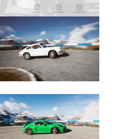
HOCHZEIT
O U T D O O R
A U T O M O B I L